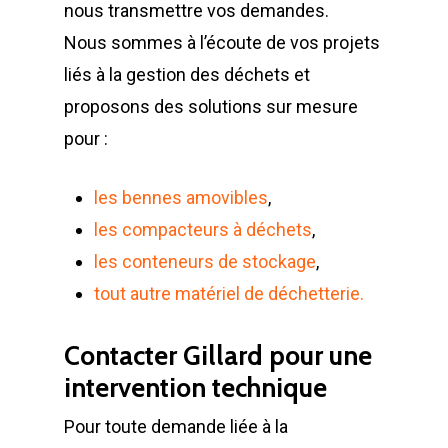
nous transmettre vos demandes.
Nous sommes à l’écoute de vos projets
liés à la gestion des déchets et
proposons des solutions sur mesure
pour :
les bennes amovibles
,
les compacteurs à déchets
,
LA SOCIÉTÉ
les conteneurs de stockage
,
tout autre matériel de déchetterie.
PRODUITS
Historique et projets
MAINTENANCE
Contacter Gillard pour une
Notre culture d’entrep
Compacteurs à déche
intervention technique
ACTUALITÉS
Compacteurs mono
Quelques chiffres
Lève Conteneurs
Pour toute demande liée à la
CONTACT
Postes Fixes vérins 
Nos infrastructures
Bennes ampliroll Amov