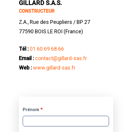
GILLARD S.A.S.
CONSTRUCTEUR
Z.A., Rue des Peupliers / BP 27
77590 BOIS LE ROI (France)
Tél :
01 60 69 68 66
Email :
contact@gillard-sas.fr
Web :
www.gillard-sas.fr
Contacter
Prénom
*
Gillard
SAS