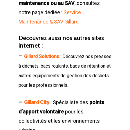
maintenance ou au SAV
, consultez
courts
Bennes TANKER
Nos équipes
Bennes de Collecte
FR
notre page dédiée :
Service
Monoblocs spéciau
Maintenance & SAV Gillard
Bennes SUPER TAN
Nos partenaires
Conteneurs
EN
Options compacteu
Bennes ROK
Matériels de déchetter
Environnement
Découvrez aussi nos autres sites
FR
Installations Comp
internet :
Déchetteries
Bennes Séries
Barrières de déchet
Matériels d’occasion
ES
Gillard Solutions
–
Gillard Solutions
: Découvrez nos presses
Bennes spéciales
Bennes amovibles
Gillard City
à déchets, bacs roulants, bacs de rétention et
Options Bennes
Compacteurs
autres équipements de gestion des déchets
GILLARD S.A.S.
pour les professionnels.
Broyeur de végétau
Z.A., Rue des Peupliers / BP 2
Conteneurs
77590 BOIS LE ROI
–
Gillard City
: Spécialiste des
points
Tél : 01 60 69 68 66
d’apport volontaire
pour les
Système de charge
contact@gillard-sas.fr
collectivités et les environnements
pour bennes depuis 