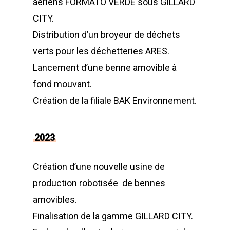
aériens FORMATO VERDE sous GILLARD
CITY.
Distribution d’un broyeur de déchets
verts pour les déchetteries ARES.
Lancement d’une benne amovible à
fond mouvant.
Création de la filiale BAK Environnement.
LA SOCIÉTÉ
2023
PRODUITS
Historique et projets
MAINTENANCE
Notre culture d’entrep
Compacteurs à déche
Création d’une nouvelle usine de
production robotisée de bennes
ACTUALITÉS
Compacteurs mono
Quelques chiffres
Lève Conteneurs
amovibles.
CONTACT
Postes Fixes vérins 
Nos infrastructures
Bennes ampliroll Amov
Finalisation de la gamme GILLARD CITY.
courts