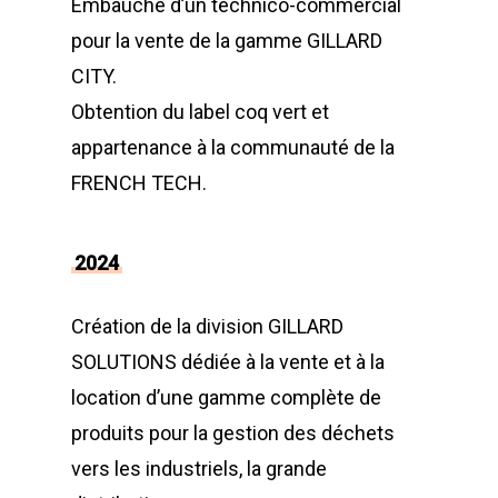
Bennes TANKER
Nos équipes
Bennes de Collecte
FR
Embauche d’un technico-commercial
Monoblocs spéciau
pour la vente de la gamme GILLARD
Bennes SUPER TAN
Nos partenaires
Conteneurs
EN
CITY.
Options compacteu
Bennes ROK
Matériels de déchetter
Environnement
FR
Obtention du label coq vert et
Installations Comp
Déchetteries
Bennes Séries
Barrières de déchet
appartenance à la communauté de la
Matériels d’occasion
ES
Gillard Solutions
FRENCH TECH.
Bennes spéciales
Bennes amovibles
Gillard City
Options Bennes
Compacteurs
2024
GILLARD S.A.S.
Broyeur de végétau
Z.A., Rue des Peupliers / BP 2
Création de la division GILLARD
Conteneurs
77590 BOIS LE ROI
SOLUTIONS dédiée à la vente et à la
Tél : 01 60 69 68 66
Système de charge
location d’une gamme complète de
contact@gillard-sas.fr
pour bennes depuis 
produits pour la gestion des déchets
vers les industriels, la grande
Concept ECOPAKT