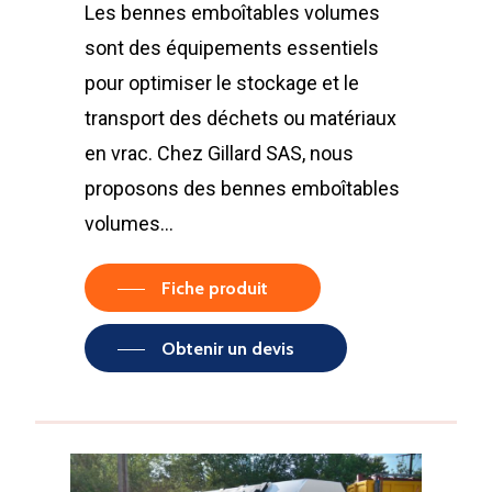
Les bennes emboîtables volumes
sont des équipements essentiels
pour optimiser le stockage et le
transport des déchets ou matériaux
LA SOCIÉTÉ
en vrac. Chez Gillard SAS, nous
PRODUITS
Historique et projets
proposons des bennes emboîtables
volumes…
MAINTENANCE
Notre culture d’entrep
Compacteurs à déche
ACTUALITÉS
Compacteurs mono
Quelques chiffres
Lève Conteneurs
Fiche produit
CONTACT
Postes Fixes vérins 
Nos infrastructures
Bennes ampliroll Amov
Obtenir un devis
courts
Bennes TANKER
Nos équipes
Bennes de Collecte
FR
Monoblocs spéciau
Bennes SUPER TAN
Nos partenaires
Conteneurs
EN
Options compacteu
Bennes ROK
Matériels de déchetter
Environnement
FR