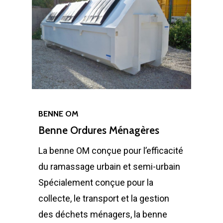
Installations Comp
Déchetteries
Bennes Séries
Barrières de déchet
Matériels d’occasion
ES
Gillard Solutions
Bennes spéciales
Bennes amovibles
Gillard City
Options Bennes
Compacteurs
GILLARD S.A.S.
Broyeur de végétau
Z.A., Rue des Peupliers / BP 2
Conteneurs
77590 BOIS LE ROI
BENNE OM
Tél : 01 60 69 68 66
Système de charge
Benne Ordures Ménagères
contact@gillard-sas.fr
pour bennes depuis 
La benne OM conçue pour l’efficacité
Concept ECOPAKT
du ramassage urbain et semi-urbain
Déchetterie à plat
Spécialement conçue pour la
Déchetterie Mobile
collecte, le transport et la gestion
des déchets ménagers, la benne
Synthèse de notre o