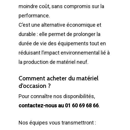
Gillard City
moindre coût, sans compromis sur la
Options Bennes
Compacteurs
performance.
GILLARD S.A.S.
Broyeur de végétau
C’est une alternative économique et
Z.A., Rue des Peupliers / BP 2
durable : elle permet de prolonger la
Conteneurs
77590 BOIS LE ROI
durée de vie des équipements tout en
Tél : 01 60 69 68 66
Système de charge
réduisant l’impact environnemental lié à
contact@gillard-sas.fr
pour bennes depuis 
la production de matériel neuf.
Concept ECOPAKT
Comment acheter du matériel
Déchetterie à plat
d’occasion ?
Déchetterie Mobile
Pour connaître nos disponibilités,
contactez-nous au 01 60 69 68 66
.
Synthèse de notre o
déchetteries
Nos équipes vous transmettront :
Equipements diver