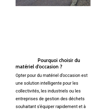
LA SOCIÉTÉ
PRODUITS
Historique et projets
MAINTENANCE
Notre culture d’entrep
Compacteurs à déche
ACTUALITÉS
Compacteurs mono
Quelques chiffres
Lève Conteneurs
CONTACT
Postes Fixes vérins 
Nos infrastructures
Bennes ampliroll Amov
Pourquoi choisir du
courts
Bennes TANKER
Nos équipes
Bennes de Collecte
FR
matériel d’occasion ?
Monoblocs spéciau
Opter pour du matériel d’occasion est
Bennes SUPER TAN
Nos partenaires
Conteneurs
EN
une solution intelligente pour les
Options compacteu
Bennes ROK
Matériels de déchetter
Environnement
FR
collectivités, les industriels ou les
Installations Comp
Déchetteries
Bennes Séries
Barrières de déchet
Matériels d’occasion
entreprises de gestion des déchets
ES
Gillard Solutions
souhaitant s’équiper rapidement et à
Bennes spéciales
Bennes amovibles