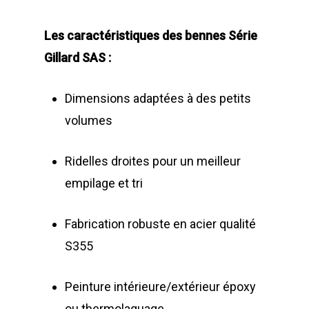
Broyeur de végétau
Z.A., Rue des Peupliers / BP 2
Conteneurs
Les caractéristiques des bennes Série
77590 BOIS LE ROI
Gillard SAS :
Tél : 01 60 69 68 66
Système de charge
contact@gillard-sas.fr
pour bennes depuis 
Dimensions adaptées à des petits
Concept ECOPAKT
volumes
Déchetterie à plat
Ridelles droites pour un meilleur
Déchetterie Mobile
empilage et tri
Synthèse de notre o
déchetteries
Fabrication robuste en acier qualité
S355
Equipements diver
Peinture intérieure/extérieur époxy
ou thermolaquage