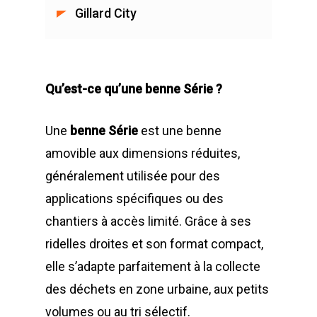
PRODUITS
Historique et projets
Gillard City
MAINTENANCE
Notre culture d’entrep
Compacteurs à déche
ACTUALITÉS
Compacteurs mono
Quelques chiffres
Lève Conteneurs
Qu’est-ce qu’une benne Série ?
CONTACT
Postes Fixes vérins 
Nos infrastructures
Bennes ampliroll Amov
courts
Une
benne Série
est une benne
Bennes TANKER
Nos équipes
Bennes de Collecte
FR
amovible aux dimensions réduites,
Monoblocs spéciau
Bennes SUPER TAN
Nos partenaires
Conteneurs
EN
généralement utilisée pour des
Options compacteu
Bennes ROK
applications spécifiques ou des
Matériels de déchetter
Environnement
FR
Installations Comp
chantiers à accès limité. Grâce à ses
Déchetteries
Bennes Séries
Barrières de déchet
Matériels d’occasion
ES
ridelles droites et son format compact,
Gillard Solutions
Bennes spéciales
Bennes amovibles
elle s’adapte parfaitement à la collecte
Gillard City
des déchets en zone urbaine, aux petits
Options Bennes
Compacteurs
GILLARD S.A.S.
volumes ou au tri sélectif.