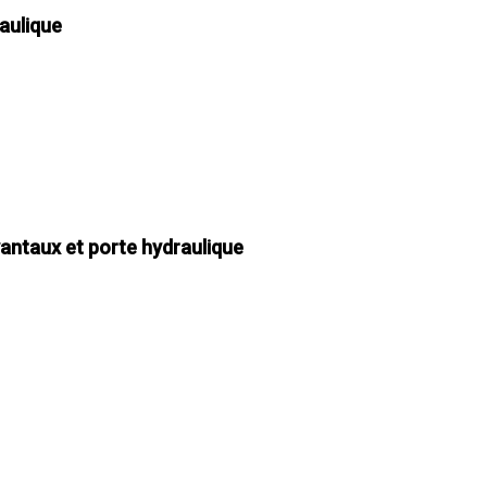
raulique
Environnement
Déchetteries
Gillard Solutions
Gillard City
 vantaux et porte hydraulique
GILLARD S.A.S.
Z.A., Rue des Peupliers / BP 27
77590 BOIS LE ROI
Tél : 01 60 69 68 66
contact@gillard-sas.fr