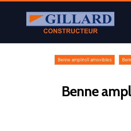
Benne ampliroll amovibles
Ben
Benne amplir