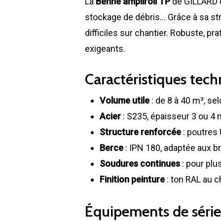
La
Benne ampliroll TP
de GILLARD e
stockage de débris… Grâce à sa stru
difficiles sur chantier. Robuste, p
exigeants.
Caractéristiques tech
Volume utile
: de 8 à 40 m³, se
Acier
: S235, épaisseur 3 ou 4
Structure renforcée
: poutres 
Berce
: IPN 180, adaptée aux br
Soudures continues
: pour plus
Finition peinture
: ton RAL au c
Équipements de série