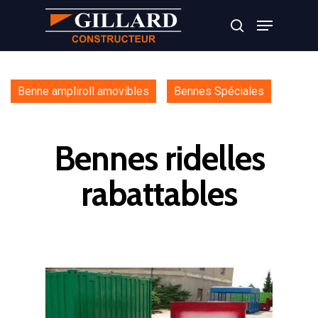
Appuyer sur Entrer ou ESC pour fermer
Benne ampliroll amovibles
Bennes Spéciales
Bennes ridelles
rabattables