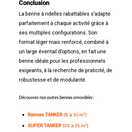
Conclusion
GILLARD S.A.S.
Broyeur de végétau
La benne à ridelles rabattables s’adapte
Z.A., Rue des Peupliers / BP 2
parfaitement à chaque activité grâce à
Conteneurs
77590 BOIS LE ROI
ses multiples configurations. Son
Tél : 01 60 69 68 66
Système de charge
format léger mais renforcé, combiné à
contact@gillard-sas.fr
pour bennes depuis 
un large éventail d’options, en fait une
Concept ECOPAKT
benne idéale pour les professionnels
Déchetterie à plat
exigeants, à la recherche de praticité, de
robustesse et de modularité.
Déchetterie Mobile
Synthèse de notre o
Découvrez nos autres bennes amovibles :
déchetteries
(8 à 35 m³)
Bennes TANKER
Equipements diver
(20 à 35 m³)
SUPER TANKER