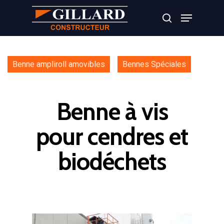
Appuyer sur Entrer ou ESC pour fermer
Benne ampliroll amovibles
Bennes Spéciales
Benne à vis
pour cendres et
biodéchets