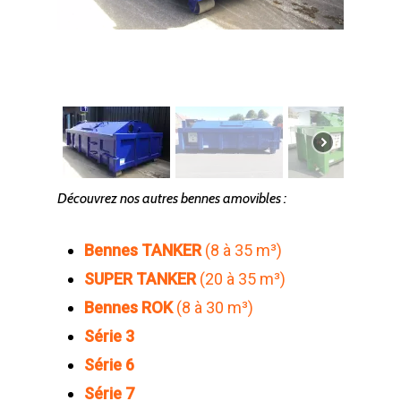
Conteneurs
77590 BOIS LE ROI
Tél : 01 60 69 68 66
Système de charge
contact@gillard-sas.fr
pour bennes depuis 
Concept ECOPAKT
Déchetterie à plat
Déchetterie Mobile
Découvrez nos autres bennes amovibles :
Synthèse de notre o
Bennes TANKER
(8 à 35 m³)
déchetteries
SUPER TANKER
(20 à 35 m³)
Equipements diver
Bennes ROK
(8 à 30 m³)
Série 3
Série 6
Série 7