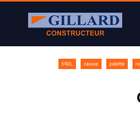
690L
caisse
palette
r