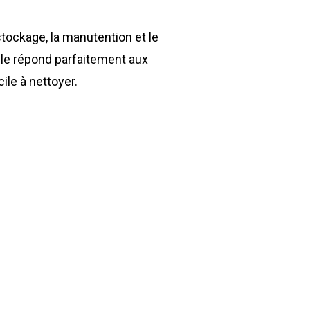
stockage, la manutention et le
lle répond parfaitement aux
ile à nettoyer.
Environnement
Déchetteries
Gillard Solutions
Gillard City
GILLARD S.A.S.