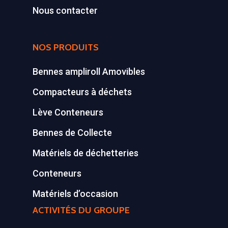
Conteneurs
77590 BOIS LE ROI
Nous contacter
Tél : 01 60 69 68 66
Système de charge
contact@gillard-sas.fr
pour bennes depuis 
NOS PRODUITS
Concept ECOPAKT
Bennes ampliroll Amovibles
Déchetterie à plat
Compacteurs à déchets
Déchetterie Mobile
Lève Conteneurs
Synthèse de notre o
Bennes de Collecte
déchetteries
Matériels de déchetteries
Equipements diver
Conteneurs
Matériels d’occasion
ACTIVITÉS DU GROUPE