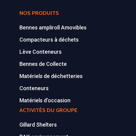
Tél : 01 60 69 68 66
Système de charge
NOS PRODUITS
contact@gillard-sas.fr
pour bennes depuis 
Bennes ampliroll Amovibles
Concept ECOPAKT
Compacteurs à déchets
Déchetterie à plat
Lève Conteneurs
Déchetterie Mobile
Bennes de Collecte
Synthèse de notre o
Matériels de déchetteries
déchetteries
Conteneurs
Equipements diver
Matériels d’occasion
ACTIVITÉS DU GROUPE
Gillard Shelters