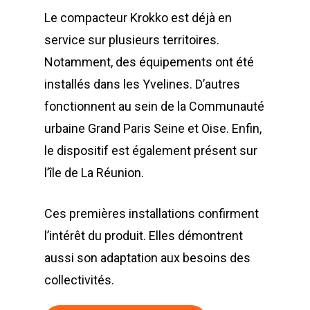
Tél : 01 60 69 68 66
Le compacteur Krokko est déjà en
Système de charge
contact@gillard-sas.fr
service sur plusieurs territoires.
pour bennes depuis 
Notamment, des équipements ont été
Concept ECOPAKT
installés dans les Yvelines. D’autres
Déchetterie à plat
fonctionnent au sein de la Communauté
urbaine Grand Paris Seine et Oise. Enfin,
Déchetterie Mobile
le dispositif est également présent sur
Synthèse de notre o
l’île de La Réunion.
déchetteries
Equipements diver
Ces premières installations confirment
l’intérêt du produit. Elles démontrent
aussi son adaptation aux besoins des
collectivités.