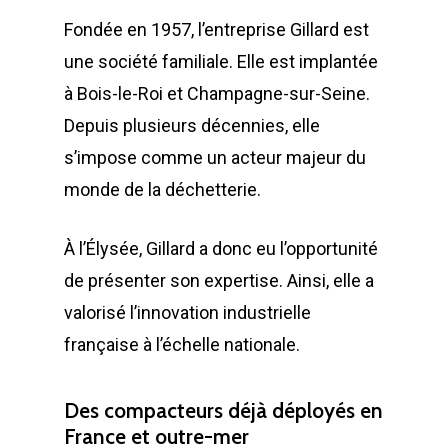
MAINTENANCE
Compacteurs à déche
Fondée en 1957, l’entreprise Gillard est
ACTUALITÉS
Compacteurs mono
Quelques chiffres
Lève Conteneurs
une société familiale. Elle est implantée
CONTACT
Postes Fixes vérins 
Nos infrastructures
Bennes ampliroll Amov
à Bois-le-Roi et Champagne-sur-Seine.
courts
Depuis plusieurs décennies, elle
Bennes TANKER
Nos équipes
Bennes de Collecte
FR
s’impose comme un acteur majeur du
Monoblocs spéciau
Bennes SUPER TAN
Nos partenaires
Conteneurs
EN
monde de la déchetterie.
Options compacteu
Bennes ROK
Matériels de déchetter
Environnement
FR
À l’Élysée, Gillard a donc eu l’opportunité
Installations Comp
Déchetteries
Bennes Séries
Barrières de déchet
Matériels d’occasion
ES
de présenter son expertise. Ainsi, elle a
Gillard Solutions
Bennes spéciales
Bennes amovibles
valorisé l’innovation industrielle
Gillard City
française à l’échelle nationale.
Options Bennes
Compacteurs
GILLARD S.A.S.
Broyeur de végétau
Des compacteurs déjà déployés en
Z.A., Rue des Peupliers / BP 2
France et outre-mer
Conteneurs
77590 BOIS LE ROI