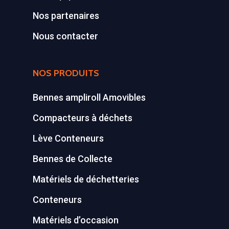
Nos partenaires
Conteneurs
77590 BOIS LE ROI
Tél : 01 60 69 68 66
Nous contacter
Système de charge
contact@gillard-sas.fr
pour bennes depuis 
NOS PRODUITS
Concept ECOPAKT
Déchetterie à plat
Bennes ampliroll Amovibles
Déchetterie Mobile
Compacteurs à déchets
Lève Conteneurs
Synthèse de notre o
déchetteries
Bennes de Collecte
Equipements diver
Matériels de déchetteries
Conteneurs
Matériels d’occasion