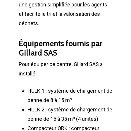
une gestion simplifiée pour les agents
et facilite le tri et la valorisation des
déchets.
LA SOCIÉTÉ
PRODUITS
Équipements fournis par
Historique et projets
Gillard SAS
MAINTENANCE
Notre culture d’entrep
Compacteurs à déche
Pour équiper ce centre, Gillard SAS a
ACTUALITÉS
Compacteurs mono
Quelques chiffres
Lève Conteneurs
installé :
CONTACT
Postes Fixes vérins 
Nos infrastructures
Bennes ampliroll Amov
courts
HULK 1 : système de chargement de
Bennes TANKER
Nos équipes
Bennes de Collecte
FR
benne de 8 à 15 m³
Monoblocs spéciau
Bennes SUPER TAN
Nos partenaires
Conteneurs
EN
HULK 2 : système de chargement de
Options compacteu
benne de 15 à 35 m³ (4 unités)
Bennes ROK
Matériels de déchetter
Environnement
FR
Compacteur ORK : compacteur
Installations Comp
Déchetteries