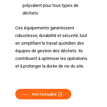
Bennes Séries
Barrières de déchet
Matériels d’occasion
ES
polyvalent pour tous types de
Gillard Solutions
Bennes spéciales
Bennes amovibles
déchets
Gillard City
Options Bennes
Compacteurs
Ces équipements garantissent
GILLARD S.A.S.
Broyeur de végétau
robustesse, durabilité et sécurité, tout
Z.A., Rue des Peupliers / BP 2
Conteneurs
en simplifiant le travail quotidien des
77590 BOIS LE ROI
équipes de gestion des déchets. Ils
Tél : 01 60 69 68 66
Système de charge
contribuent à optimiser les opérations
contact@gillard-sas.fr
pour bennes depuis 
et à prolonger la durée de vie du site.
Concept ECOPAKT
Déchetterie à plat
Déchetterie Mobile
Voir l'actualité
Synthèse de notre o