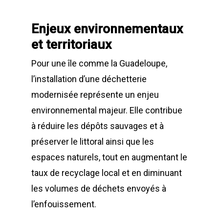
Enjeux environnementaux
et territoriaux
LA SOCIÉTÉ
Pour une île comme la Guadeloupe,
PRODUITS
Historique et projets
l’installation d’une déchetterie
MAINTENANCE
Notre culture d’entrep
Compacteurs à déche
modernisée représente un enjeu
environnemental majeur. Elle contribue
ACTUALITÉS
Compacteurs mono
Quelques chiffres
Lève Conteneurs
à réduire les dépôts sauvages et à
CONTACT
Postes Fixes vérins 
Nos infrastructures
Bennes ampliroll Amov
préserver le littoral ainsi que les
courts
Bennes TANKER
Nos équipes
Bennes de Collecte
FR
espaces naturels, tout en augmentant le
Monoblocs spéciau
taux de recyclage local et en diminuant
Bennes SUPER TAN
Nos partenaires
Conteneurs
EN
les volumes de déchets envoyés à
Options compacteu
Bennes ROK
Matériels de déchetter
Environnement
FR
l’enfouissement.
Installations Comp
Déchetteries