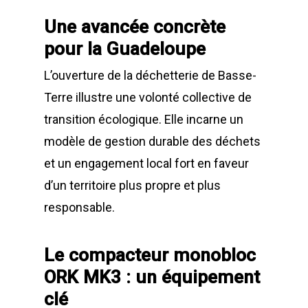
Bennes Séries
Barrières de déchet
Matériels d’occasion
ES
Gillard Solutions
Une avancée concrète
Bennes spéciales
Bennes amovibles
Gillard City
pour la Guadeloupe
Options Bennes
Compacteurs
L’ouverture de la déchetterie de Basse-
GILLARD S.A.S.
Broyeur de végétau
Terre illustre une volonté collective de
Z.A., Rue des Peupliers / BP 2
transition écologique. Elle incarne un
Conteneurs
77590 BOIS LE ROI
modèle de gestion durable des déchets
Tél : 01 60 69 68 66
Système de charge
et un engagement local fort en faveur
contact@gillard-sas.fr
pour bennes depuis 
d’un territoire plus propre et plus
Concept ECOPAKT
responsable.
Déchetterie à plat
Le compacteur monobloc
Déchetterie Mobile
ORK MK3 : un équipement
Synthèse de notre o
clé