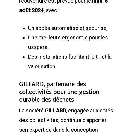
réouverture est prévue pour le
lundi 5
Monoblocs spéciau
Bennes SUPER TAN
Nos partenaires
août 2024
, avec :
Conteneurs
EN
Options compacteu
Bennes ROK
Matériels de déchetter
Environnement
FR
Un accès automatisé et sécurisé,
Installations Comp
Déchetteries
Bennes Séries
Barrières de déchet
Matériels d’occasion
Une meilleure ergonomie pour les
ES
Gillard Solutions
usagers,
Bennes spéciales
Bennes amovibles
Gillard City
Des installations facilitant le tri et la
Options Bennes
Compacteurs
valorisation.
GILLARD S.A.S.
Broyeur de végétau
Z.A., Rue des Peupliers / BP 2
GILLARD, partenaire des
Conteneurs
77590 BOIS LE ROI
collectivités pour une gestion
durable des déchets
Tél : 01 60 69 68 66
Système de charge
contact@gillard-sas.fr
La société
GILLARD
, engagée aux côtés
pour bennes depuis 
des collectivités, continue d’apporter
Concept ECOPAKT
son expertise dans la conception