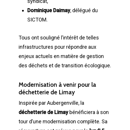
syndicat,
Dominique Daimay
, délégué du
SICTOM.
Tous ont souligné l’intérêt de telles
infrastructures pour répondre aux
enjeux actuels en matière de gestion
LA SOCIÉTÉ
des déchets et de transition écologique.
PRODUITS
Historique et projets
Modernisation à venir pour la
MAINTENANCE
Notre culture d’entrep
Compacteurs à déche
déchetterie de Limay
ACTUALITÉS
Compacteurs mono
Quelques chiffres
Lève Conteneurs
Inspirée par Aubergenville, la
déchetterie de Limay
bénéficiera à son
CONTACT
Postes Fixes vérins 
Nos infrastructures
Bennes ampliroll Amov
tour d’une modernisation complète. Sa
courts
Bennes TANKER
Nos équipes
Bennes de Collecte
FR