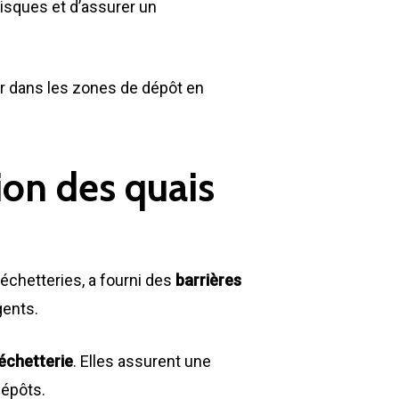
GILLARD S.A.S.
 risques et d’assurer un
Z.A., Rue des Peupliers / BP 27
77590 BOIS LE ROI
ier dans les zones de dépôt en
Tél : 01 60 69 68 66
contact@gillard-sas.fr
ion des quais
échetteries, a fourni des
barrières
gents.
échetterie
. Elles assurent une
dépôts.