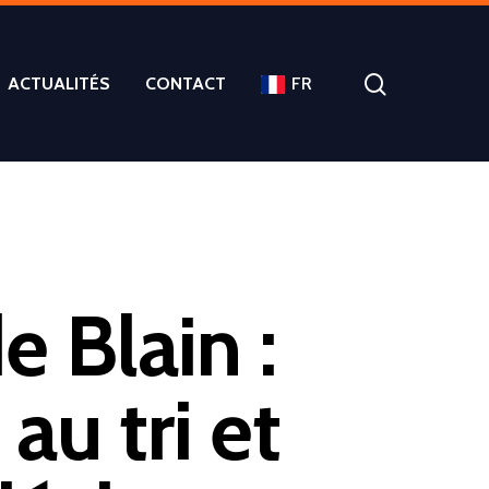
ACTUALITÉS
CONTACT
FR
 Blain :
au tri et