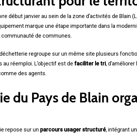
ucturant pour le territ
re début janvier au sein de la zone d’activités de Blain (
 équipement marque une étape importante dans la moderni
 la communauté de communes.
a déchetterie regroupe sur un même site plusieurs fonct
 au réemploi. L’objectif est de
faciliter le tri
, d’améliorer 
s comme des agents.
ie du Pays de Blain org
ie repose sur un
parcours usager structuré
, intégrant u