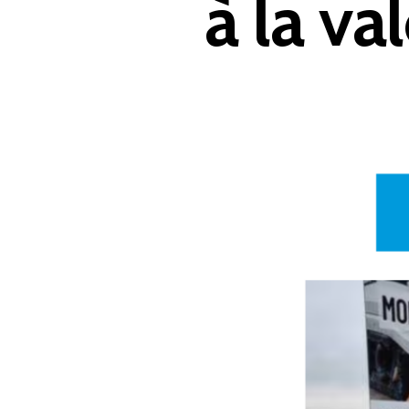
à la va
Appuyer sur Entrer ou ESC pour fermer