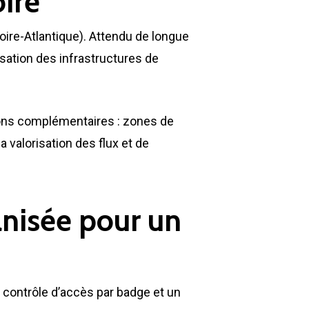
oire
Loire-Atlantique). Attendu de longue
sation des infrastructures de
ions complémentaires : zones de
la valorisation des flux et de
Environnement
anisée pour un
Déchetteries
Gillard Solutions
Gillard City
n contrôle d’accès par badge et un