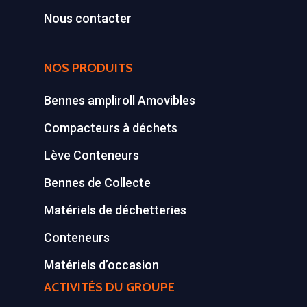
Conteneurs
77590 BOIS LE ROI
Nous contacter
Tél : 01 60 69 68 66
Système de charge
contact@gillard-sas.fr
pour bennes depuis 
NOS PRODUITS
Concept ECOPAKT
Bennes ampliroll Amovibles
Déchetterie à plat
Compacteurs à déchets
Déchetterie Mobile
Lève Conteneurs
Synthèse de notre o
Bennes de Collecte
déchetteries
Matériels de déchetteries
Equipements diver
Conteneurs
Matériels d’occasion
ACTIVITÉS DU GROUPE