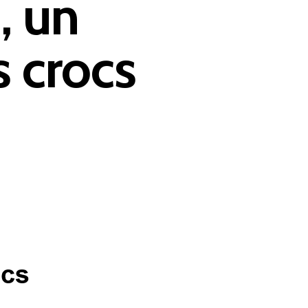
, un
s crocs