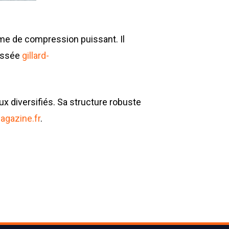
me de compression puissant. Il
oussée
gillard-
ux diversifiés. Sa structure robuste
gazine.fr
.