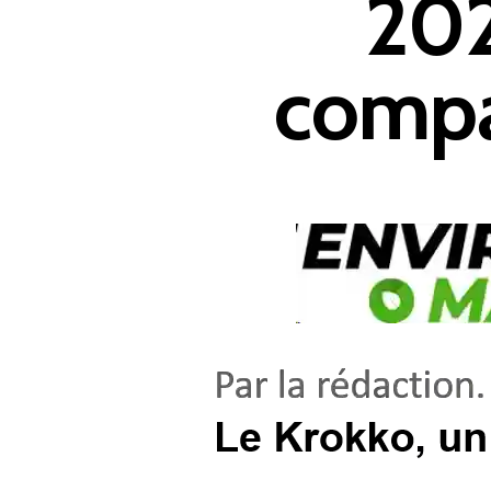
202
Appuyer sur Entrer ou ESC pour fermer
compac