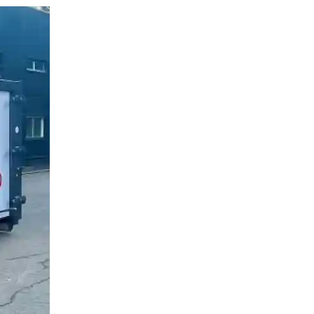
Environnement
Déchetteries
Gillard Solutions
Gillard City
GILLARD S.A.S.
Z.A., Rue des Peupliers / BP 27
77590 BOIS LE ROI
Tél : 01 60 69 68 66
contact@gillard-sas.fr