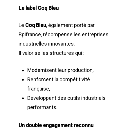
Le label Coq Bleu
Le
Coq Bleu
, également porté par
Bpifrance, récompense les entreprises
LA SOCIÉTÉ
industrielles innovantes.
PRODUITS
Historique et projets
Il valorise les structures qui :
MAINTENANCE
Notre culture d’entrep
Compacteurs à déche
Modernisent leur production,
ACTUALITÉS
Compacteurs mono
Quelques chiffres
Lève Conteneurs
Renforcent la compétitivité
CONTACT
Postes Fixes vérins 
Nos infrastructures
française,
Bennes ampliroll Amov
courts
Développent des outils industriels
Bennes TANKER
Nos équipes
Bennes de Collecte
FR
performants.
Monoblocs spéciau
Bennes SUPER TAN
Nos partenaires
Conteneurs
EN
Options compacteu
Un double engagement reconnu
Bennes ROK
Matériels de déchetter
Environnement
FR