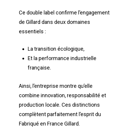
Installations Comp
Déchetteries
Bennes Séries
Barrières de déchet
Matériels d’occasion
Ce double label confirme l’engagement
ES
Gillard Solutions
de Gillard dans deux domaines
Bennes spéciales
Bennes amovibles
Gillard City
essentiels :
Options Bennes
Compacteurs
GILLARD S.A.S.
Broyeur de végétau
La transition écologique,
Z.A., Rue des Peupliers / BP 2
Et la performance industrielle
Conteneurs
77590 BOIS LE ROI
française.
Tél : 01 60 69 68 66
Système de charge
contact@gillard-sas.fr
pour bennes depuis 
Ainsi, l’entreprise montre qu’elle
combine innovation, responsabilité et
Concept ECOPAKT
production locale. Ces distinctions
Déchetterie à plat
complètent parfaitement l’esprit du
Déchetterie Mobile
Fabriqué en France Gillard.