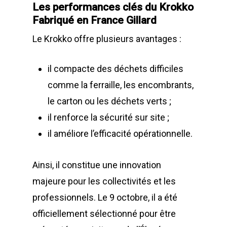
Les performances clés du Krokko
Fabriqué en France Gillard
Le Krokko offre plusieurs avantages :
il compacte des déchets difficiles
comme la ferraille, les encombrants,
LA SOCIÉTÉ
le carton ou les déchets verts ;
il renforce la sécurité sur site ;
PRODUITS
Historique et projets
il améliore l’efficacité opérationnelle.
MAINTENANCE
Notre culture d’entrep
Compacteurs à déche
Ainsi, il constitue une innovation
ACTUALITÉS
Compacteurs mono
Quelques chiffres
Lève Conteneurs
majeure pour les collectivités et les
CONTACT
Postes Fixes vérins 
Nos infrastructures
Bennes ampliroll Amov
professionnels. Le 9 octobre, il a été
courts
Bennes TANKER
Nos équipes
officiellement sélectionné pour être
Bennes de Collecte
FR