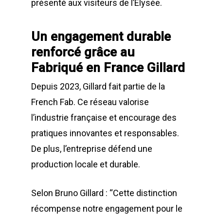
Monoblocs spéciau
présenté aux visiteurs de l’Élysée.
Bennes SUPER TAN
Nos partenaires
Conteneurs
EN
Options compacteu
Bennes ROK
Matériels de déchetter
Environnement
Un engagement durable
FR
Installations Comp
Déchetteries
renforcé grâce au
Bennes Séries
Barrières de déchet
Matériels d’occasion
ES
Gillard Solutions
Fabriqué en France Gillard
Bennes spéciales
Bennes amovibles
Gillard City
Depuis 2023, Gillard fait partie de la
Options Bennes
Compacteurs
French Fab. Ce réseau valorise
GILLARD S.A.S.
Broyeur de végétau
l’industrie française et encourage des
Z.A., Rue des Peupliers / BP 2
pratiques innovantes et responsables.
Conteneurs
77590 BOIS LE ROI
De plus, l’entreprise défend une
Tél : 01 60 69 68 66
Système de charge
production locale et durable.
contact@gillard-sas.fr
pour bennes depuis 
Selon Bruno Gillard : “Cette distinction
Concept ECOPAKT
récompense notre engagement pour le
Déchetterie à plat