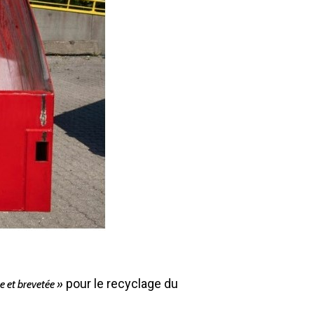
Environnement
Déchetteries
Gillard Solutions
Gillard City
GILLARD S.A.S.
Z.A., Rue des Peupliers / BP 27
77590 BOIS LE ROI
Tél : 01 60 69 68 66
contact@gillard-sas.fr
pour le recyclage du
e et brevetée »