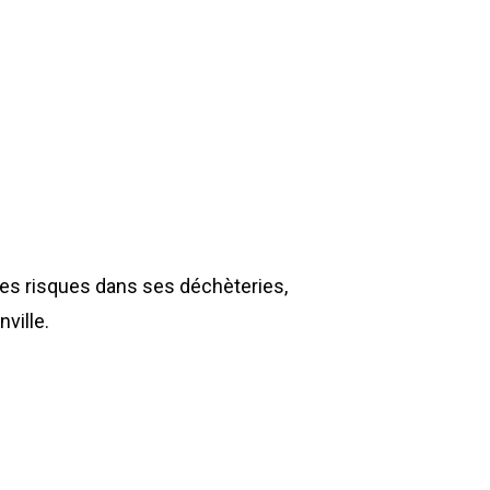
Gillard Solutions
Gillard City
GILLARD S.A.S.
Z.A., Rue des Peupliers / BP 27
77590 BOIS LE ROI
Tél : 01 60 69 68 66
contact@gillard-sas.fr
des risques dans ses déchèteries,
ville.