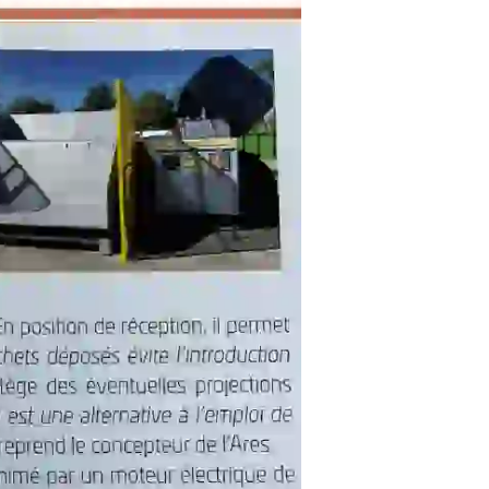
Environnement
Déchetteries
Gillard Solutions
Gillard City
GILLARD S.A.S.
Z.A., Rue des Peupliers / BP 27
77590 BOIS LE ROI
Tél : 01 60 69 68 66
contact@gillard-sas.fr