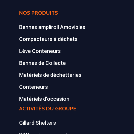
Tél : 01 60 69 68 66
Système de charge
NOS PRODUITS
contact@gillard-sas.fr
pour bennes depuis 
Bennes ampliroll Amovibles
Concept ECOPAKT
Compacteurs à déchets
Déchetterie à plat
Lève Conteneurs
Déchetterie Mobile
Bennes de Collecte
Synthèse de notre o
Matériels de déchetteries
déchetteries
Conteneurs
Equipements diver
Matériels d’occasion
ACTIVITÉS DU GROUPE
Gillard Shelters