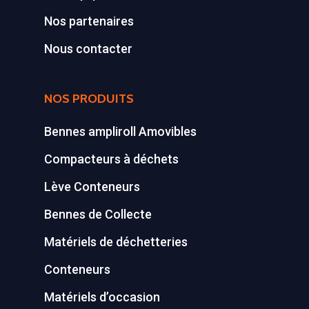
Nos partenaires
Conteneurs
77590 BOIS LE ROI
Tél : 01 60 69 68 66
Nous contacter
Système de charge
contact@gillard-sas.fr
pour bennes depuis 
NOS PRODUITS
Concept ECOPAKT
Déchetterie à plat
Bennes ampliroll Amovibles
Déchetterie Mobile
Compacteurs à déchets
Lève Conteneurs
Synthèse de notre o
déchetteries
Bennes de Collecte
Equipements diver
Matériels de déchetteries
Conteneurs
Matériels d’occasion