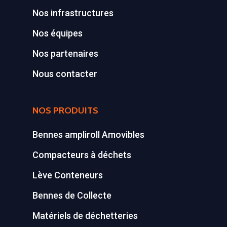
GILLARD S.A.S.
Broyeur de végétau
Nos infrastructures
Z.A., Rue des Peupliers / BP 2
Nos équipes
Conteneurs
77590 BOIS LE ROI
Tél : 01 60 69 68 66
Nos partenaires
Système de charge
contact@gillard-sas.fr
pour bennes depuis 
Nous contacter
Concept ECOPAKT
NOS PRODUITS
Déchetterie à plat
Déchetterie Mobile
Bennes ampliroll Amovibles
Compacteurs à déchets
Synthèse de notre o
déchetteries
Lève Conteneurs
Equipements diver
Bennes de Collecte
Matériels de déchetteries