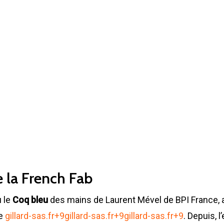
e la French Fab
 le
Coq bleu
des mains de Laurent Mével de BPI France, 
e
gillard-sas.fr
+9
gillard-sas.fr
+9
gillard-sas.fr
+9
.
Depuis, l