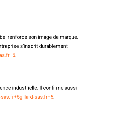
Environnement
Déchetteries
e label renforce son image de marque.
Gillard Solutions
’entreprise s’inscrit durablement
Gillard City
as.fr
+6
.
GILLARD S.A.S.
Z.A., Rue des Peupliers / BP 27
77590 BOIS LE ROI
lence industrielle. Il confirme aussi
Tél : 01 60 69 68 66
-sas.fr
+5
gillard-sas.fr
+5
.
contact@gillard-sas.fr