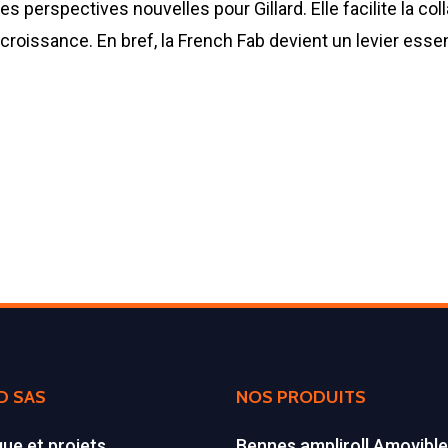
es perspectives nouvelles pour Gillard. Elle facilite la col
 croissance. En bref, la French Fab devient un levier essent
4
D SAS
NOS PRODUITS
que et projets
Bennes ampliroll Amovibl