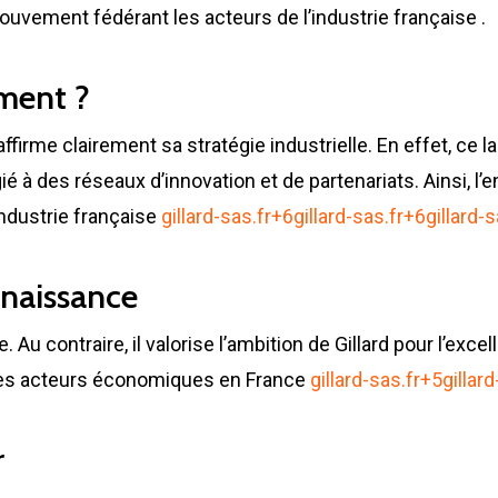
mouvement fédérant les acteurs de l’industrie française
.
ment ?
 affirme clairement sa stratégie industrielle. En effet, c
égié à des réseaux d’innovation et de partenariats. Ainsi, l
ndustrie française
gillard-sas.fr
+6
gillard-sas.fr
+6
gillard-s
naissance
 Au contraire, il valorise l’ambition de Gillard pour l’excel
des acteurs économiques en France
gillard-sas.fr
+5
gillard
r