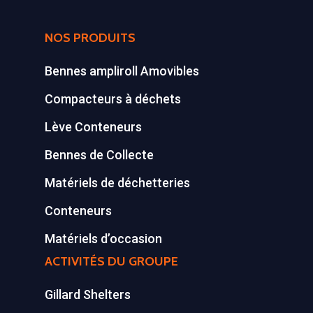
Tél : 01 60 69 68 66
Système de charge
NOS PRODUITS
contact@gillard-sas.fr
pour bennes depuis 
Bennes ampliroll Amovibles
Concept ECOPAKT
Déchetterie à plat
Compacteurs à déchets
Lève Conteneurs
Déchetterie Mobile
Bennes de Collecte
Synthèse de notre o
déchetteries
Matériels de déchetteries
Conteneurs
Equipements diver
Matériels d’occasion
ACTIVITÉS DU GROUPE
Gillard Shelters