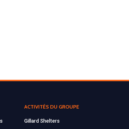
Environnement
Déchetteries
Gillard Solutions
Gillard City
GILLARD S.A.S.
Z.A., Rue des Peupliers / BP 27
77590 BOIS LE ROI
Tél : 01 60 69 68 66
contact@gillard-sas.fr
ACTIVITÉS DU GROUPE
es
Gillard Shelters