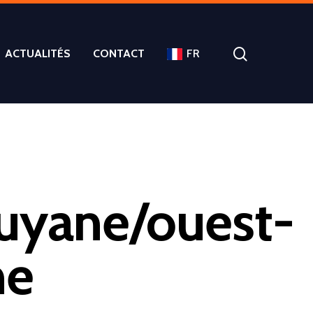
ACTUALITÉS
CONTACT
FR
/guyane/ouest-
ne