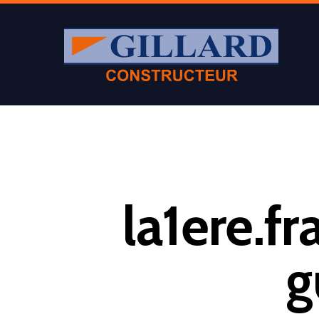
Appuyer sur Entrer ou ESC pour fermer
la1ere.f
g