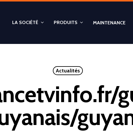
LA SOCIÉTÉ
PRODUITS
MAINTENANCE
Actualités
rancetvinfo.fr
uyanais/guya