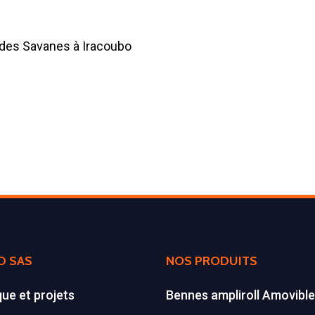
e des Savanes à Iracoubo
D SAS
NOS PRODUITS
que et projets
Bennes ampliroll Amovibl