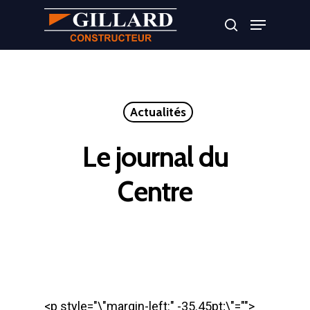
Appuyer sur Entrer ou ESC pour fermer
Actualités
Le journal du
Centre
<p style="\"margin-left:" -35.45pt;\"="">