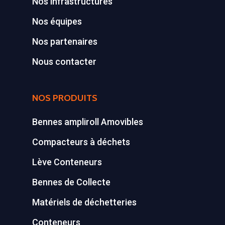
Nos infrastructures
Broyeur de végétau
Z.A., Rue des Peupliers / BP 2
Nos équipes
Conteneurs
77590 BOIS LE ROI
Nos partenaires
Tél : 01 60 69 68 66
Système de charge
Nous contacter
contact@gillard-sas.fr
pour bennes depuis 
Concept ECOPAKT
NOS PRODUITS
Déchetterie à plat
Bennes ampliroll Amovibles
Déchetterie Mobile
Compacteurs à déchets
Synthèse de notre o
Lève Conteneurs
déchetteries
Bennes de Collecte
Equipements diver
Matériels de déchetteries
Conteneurs