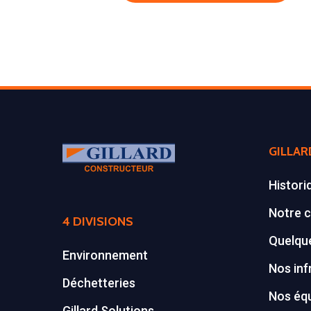
GILLAR
Histori
Notre c
4 DIVISIONS
Quelque
Environnement
Nos inf
Déchetteries
Nos éq
Gillard Solutions