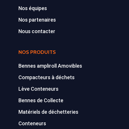
Broyeur de végétau
Z.A., Rue des Peupliers / BP 2
Nos équipes
Conteneurs
77590 BOIS LE ROI
Nos partenaires
Tél : 01 60 69 68 66
Système de charge
Nous contacter
contact@gillard-sas.fr
pour bennes depuis 
Concept ECOPAKT
NOS PRODUITS
Déchetterie à plat
Bennes ampliroll Amovibles
Déchetterie Mobile
Compacteurs à déchets
Synthèse de notre o
Lève Conteneurs
déchetteries
Bennes de Collecte
Equipements diver
Matériels de déchetteries
Conteneurs