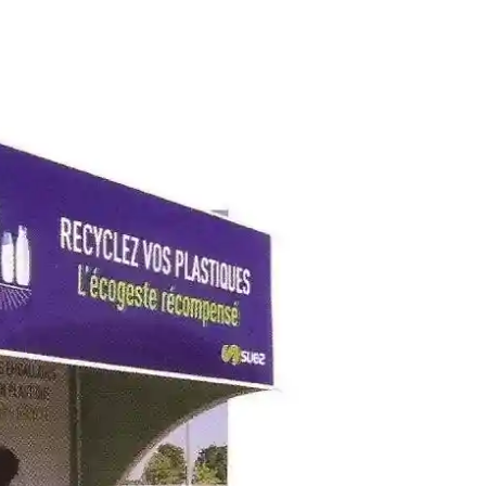
Environnement
Déchetteries
Gillard Solutions
Gillard City
GILLARD S.A.S.
Z.A., Rue des Peupliers / BP 27
77590 BOIS LE ROI
Tél : 01 60 69 68 66