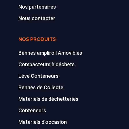
Nos partenaires
Conteneurs
77590 BOIS LE ROI
Tél : 01 60 69 68 66
Nous contacter
Système de charge
contact@gillard-sas.fr
pour bennes depuis 
NOS PRODUITS
Concept ECOPAKT
Déchetterie à plat
Bennes ampliroll Amovibles
Compacteurs à déchets
Déchetterie Mobile
Lève Conteneurs
Synthèse de notre o
déchetteries
Bennes de Collecte
Matériels de déchetteries
Equipements diver
Conteneurs
Matériels d’occasion