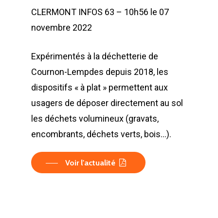
CLERMONT INFOS 63 – 10h56 le 07
novembre 2022
Expérimentés à la déchetterie de
Cournon-Lempdes depuis 2018, les
dispositifs « à plat » permettent aux
usagers de déposer directement au sol
les déchets volumineux (gravats,
encombrants, déchets verts, bois…).
LA SOCIÉTÉ
PRODUITS
Voir l'actualité
Historique et projets
MAINTENANCE
Notre culture d’entrep
Compacteurs à déche
ACTUALITÉS
Compacteurs mono
Quelques chiffres
Lève Conteneurs