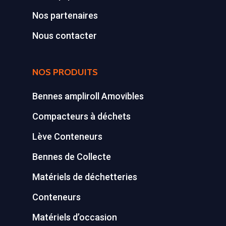
Nos partenaires
Conteneurs
77590 BOIS LE ROI
Tél : 01 60 69 68 66
Nous contacter
Système de charge
contact@gillard-sas.fr
pour bennes depuis 
NOS PRODUITS
Concept ECOPAKT
Déchetterie à plat
Bennes ampliroll Amovibles
Déchetterie Mobile
Compacteurs à déchets
Lève Conteneurs
Synthèse de notre o
déchetteries
Bennes de Collecte
Equipements diver
Matériels de déchetteries
Conteneurs
Matériels d’occasion