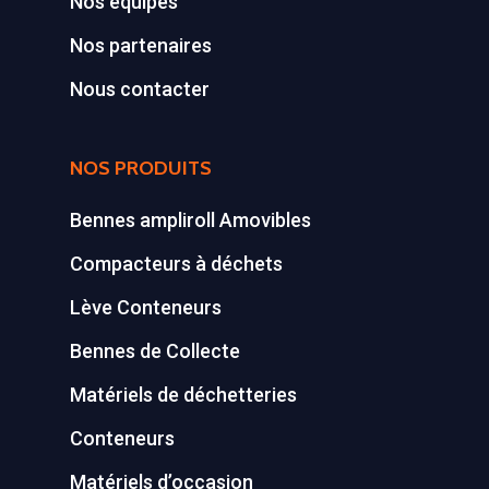
Nos équipes
Z.A., Rue des Peupliers / BP 2
Conteneurs
77590 BOIS LE ROI
Nos partenaires
Tél : 01 60 69 68 66
Système de charge
Nous contacter
contact@gillard-sas.fr
pour bennes depuis 
NOS PRODUITS
Concept ECOPAKT
Déchetterie à plat
Bennes ampliroll Amovibles
Déchetterie Mobile
Compacteurs à déchets
Synthèse de notre o
Lève Conteneurs
déchetteries
Bennes de Collecte
Equipements diver
Matériels de déchetteries
Conteneurs
Matériels d’occasion