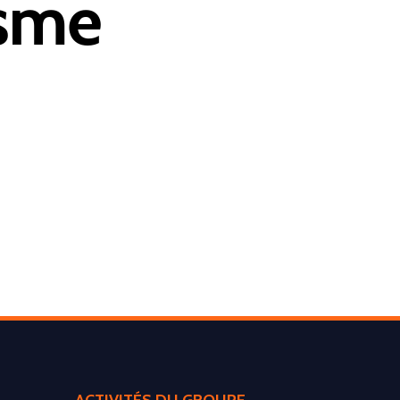
isme
Environnement
Déchetteries
Gillard Solutions
Gillard City
GILLARD S.A.S.
Z.A., Rue des Peupliers / BP 27
77590 BOIS LE ROI
Tél : 01 60 69 68 66
contact@gillard-sas.fr