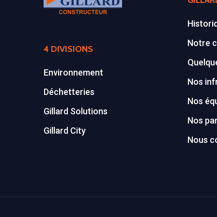
GILLAR
Histori
Notre c
4 DIVISIONS
Quelque
Environnement
Nos inf
Déchetteries
Nos éq
Gillard Solutions
Nos par
Gillard City
Nous c