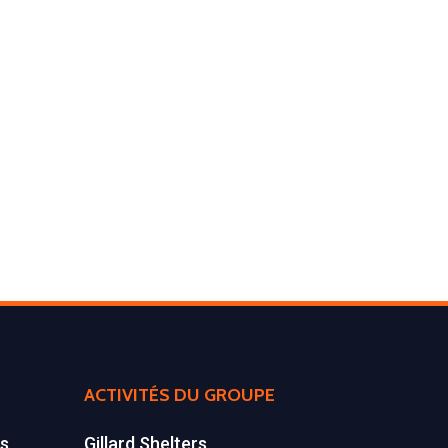
Environnement
Déchetteries
Gillard Solutions
Gillard City
GILLARD S.A.S.
Z.A., Rue des Peupliers / BP 27
77590 BOIS LE ROI
Tél : 01 60 69 68 66
contact@gillard-sas.fr
ACTIVITÉS DU GROUPE
es
Gillard Shelters