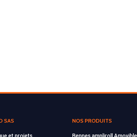
D SAS
NOS PRODUITS
que et projets
Bennes ampliroll Amovibl