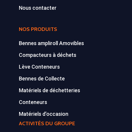
Conteneurs
77590 BOIS LE ROI
Nous contacter
Tél : 01 60 69 68 66
Système de charge
contact@gillard-sas.fr
pour bennes depuis 
NOS PRODUITS
Concept ECOPAKT
Bennes ampliroll Amovibles
Déchetterie à plat
Compacteurs à déchets
Déchetterie Mobile
Lève Conteneurs
Synthèse de notre o
Bennes de Collecte
déchetteries
Matériels de déchetteries
Equipements diver
Conteneurs
Matériels d’occasion
ACTIVITÉS DU GROUPE