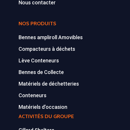
Conteneurs
77590 BOIS LE ROI
Nous contacter
Tél : 01 60 69 68 66
Système de charge
contact@gillard-sas.fr
pour bennes depuis 
NOS PRODUITS
Concept ECOPAKT
Bennes ampliroll Amovibles
Déchetterie à plat
Compacteurs à déchets
Déchetterie Mobile
Lève Conteneurs
Synthèse de notre o
Bennes de Collecte
déchetteries
Matériels de déchetteries
Equipements diver
Conteneurs
Matériels d’occasion
ACTIVITÉS DU GROUPE