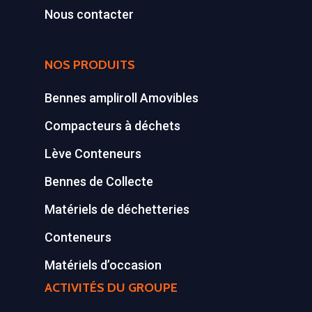
Conteneurs
77590 BOIS LE ROI
Nous contacter
Tél : 01 60 69 68 66
Système de charge
contact@gillard-sas.fr
pour bennes depuis 
NOS PRODUITS
Concept ECOPAKT
Bennes ampliroll Amovibles
Déchetterie à plat
Compacteurs à déchets
Déchetterie Mobile
Lève Conteneurs
Synthèse de notre o
Bennes de Collecte
déchetteries
Matériels de déchetteries
Equipements diver
Conteneurs
Matériels d’occasion
ACTIVITÉS DU GROUPE