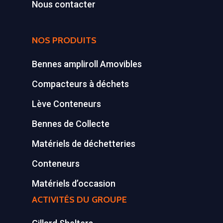
Conteneurs
77590 BOIS LE ROI
Nous contacter
Tél : 01 60 69 68 66
Système de charge
contact@gillard-sas.fr
pour bennes depuis 
NOS PRODUITS
Concept ECOPAKT
Bennes ampliroll Amovibles
Déchetterie à plat
Compacteurs à déchets
Déchetterie Mobile
Lève Conteneurs
Synthèse de notre o
Bennes de Collecte
déchetteries
Matériels de déchetteries
Equipements diver
Conteneurs
Matériels d’occasion
ACTIVITÉS DU GROUPE