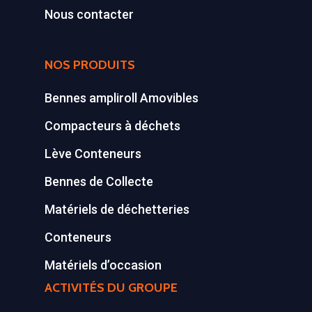
Conteneurs
77590 BOIS LE ROI
Nous contacter
Tél : 01 60 69 68 66
Système de charge
contact@gillard-sas.fr
pour bennes depuis 
NOS PRODUITS
Concept ECOPAKT
Bennes ampliroll Amovibles
Déchetterie à plat
Compacteurs à déchets
Déchetterie Mobile
Lève Conteneurs
Synthèse de notre o
Bennes de Collecte
déchetteries
Matériels de déchetteries
Equipements diver
Conteneurs
Matériels d’occasion
ACTIVITÉS DU GROUPE