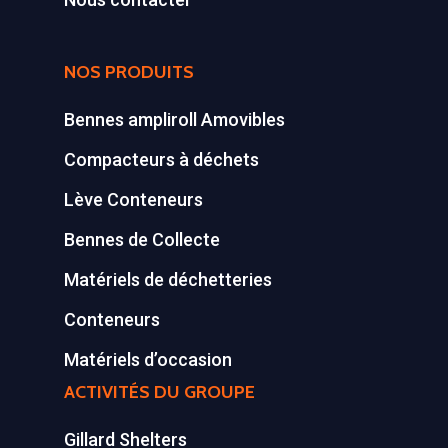
Tél : 01 60 69 68 66
Système de charge
contact@gillard-sas.fr
NOS PRODUITS
pour bennes depuis 
Concept ECOPAKT
Bennes ampliroll Amovibles
Déchetterie à plat
Compacteurs à déchets
Déchetterie Mobile
Lève Conteneurs
Synthèse de notre o
Bennes de Collecte
déchetteries
Matériels de déchetteries
Equipements diver
Conteneurs
Matériels d’occasion
ACTIVITÉS DU GROUPE
Gillard Shelters