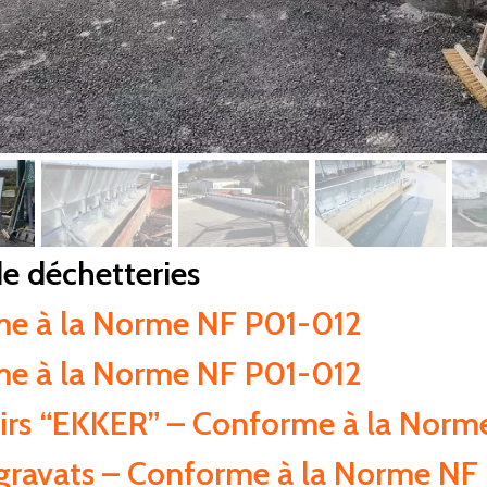
de déchetteries
me à la Norme NF P01-012
me à la Norme NF P01-012
oirs “EKKER” – Conforme à la Nor
gravats – Conforme à la Norme NF