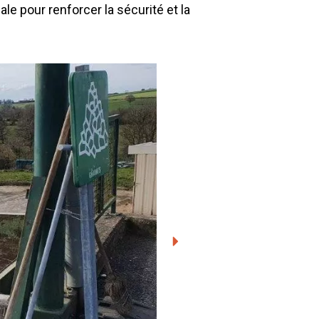
Environnement
ale pour renforcer la sécurité et la
Déchetteries
Gillard Solutions
Gillard City
GILLARD S.A.S.
Z.A., Rue des Peupliers / BP 27
77590 BOIS LE ROI
Tél : 01 60 69 68 66
contact@gillard-sas.fr