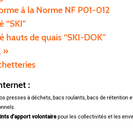
rme à la Norme NF P01-012
té “SKI”
té hauts de quais “SKI-DOK”
L »
hetteries
nternet :
os presses à déchets, bacs roulants, bacs de rétention 
onnels.
ints d’apport volontaire
pour les collectivités et les en