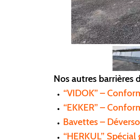
Nos autres barrières 
“VIDOK” – Confor
“EKKER” – Confor
Bavettes – Dévers
“HERKUL” Spécial 