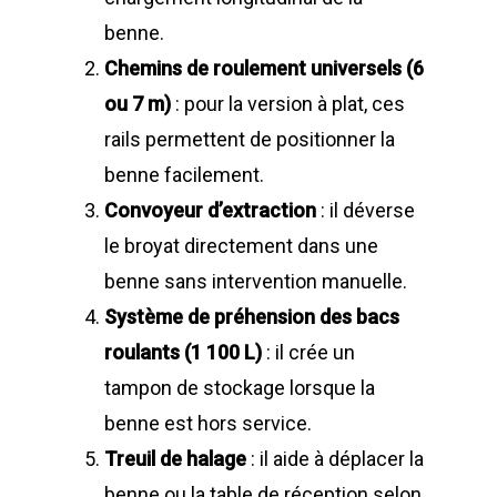
LA SOCIÉTÉ
benne.
PRODUITS
Chemins de roulement universels (6
Historique et projets
ou 7 m)
: pour la version à plat, ces
MAINTENANCE
Notre culture d’entrep
Compacteurs à déche
rails permettent de positionner la
ACTUALITÉS
Compacteurs mono
Quelques chiffres
Lève Conteneurs
benne facilement.
Convoyeur d’extraction
: il déverse
CONTACT
Postes Fixes vérins 
Nos infrastructures
Bennes ampliroll Amov
le broyat directement dans une
courts
Bennes TANKER
Nos équipes
Bennes de Collecte
FR
benne sans intervention manuelle.
Monoblocs spéciau
Bennes SUPER TAN
Nos partenaires
Conteneurs
Système de préhension des bacs
EN
Options compacteu
roulants (1 100 L)
: il crée un
Bennes ROK
Matériels de déchetter
Environnement
FR
tampon de stockage lorsque la
Installations Comp
Déchetteries
Bennes Séries
Barrières de déchet
Matériels d’occasion
benne est hors service.
ES
Gillard Solutions
Treuil de halage
: il aide à déplacer la
Bennes spéciales
Bennes amovibles
Gillard City
benne ou la table de réception selon