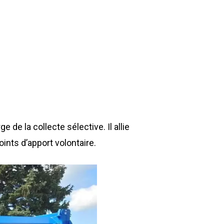
Environnement
Déchetteries
Gillard Solutions
Gillard City
GILLARD S.A.S.
Z.A., Rue des Peupliers / BP 27
e de la collecte sélective. Il allie
77590 BOIS LE ROI
oints d’apport volontaire.
Tél : 01 60 69 68 66
contact@gillard-sas.fr