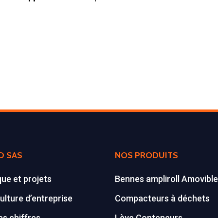
D SAS
NOS PRODUITS
que et projets
Bennes ampliroll Amovibl
ulture d’entreprise
Compacteurs à déchets
s chiffres
Lève Conteneurs