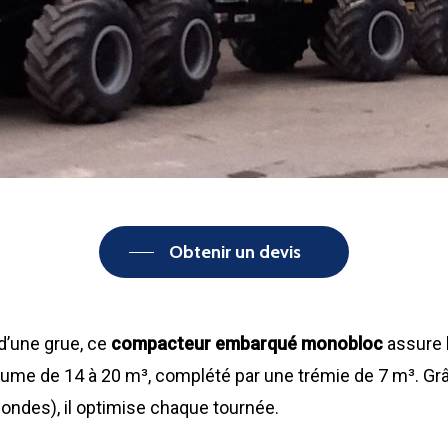
Obtenir un devis
d’une grue, ce
compacteur embarqué monobloc
assure l
volume de 14 à 20 m³, complété par une trémie de 7 m³. G
ondes), il optimise chaque tournée.