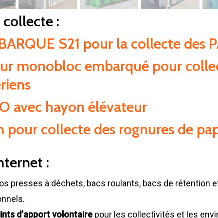
collecte :
QUE S21 pour la collecte des 
r monobloc embarqué pour collect
riens
 avec hayon élévateur
n pour collecte des rognures de pap
nternet :
os presses à déchets, bacs roulants, bacs de rétention 
onnels.
ints d’apport volontaire
pour les collectivités et les en