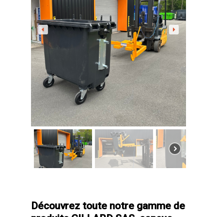
contact@gillard-sas.fr
pour bennes depuis 
Concept ECOPAKT
Déchetterie à plat
Déchetterie Mobile
Synthèse de notre o
déchetteries
Equipements diver
Découvrez toute notre gamme de