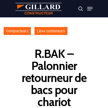
Appuyer sur Entrer ou ESC pour fermer
Compacteurs
Lève conteneurs
R.BAK –
Palonnier
retourneur de
bacs pour
chariot