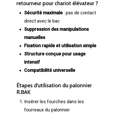
retourneur pour chariot élévateur ?
Sécurité maximale
: pas de contact
direct avec le bac
Suppression des manipulations
manuelles
Fixation rapide et utilisation simple
Structure conçue pour usage
intensif
Compatibilité universelle
LA SOCIÉTÉ
Étapes d’utilisation du palonnier
PRODUITS
Historique et projets
R.BAK
Insérer les fourches dans les
MAINTENANCE
Notre culture d’entrep
Compacteurs à déche
fourreaux du palonnier
ACTUALITÉS
Compacteurs mono
Quelques chiffres
Lève Conteneurs